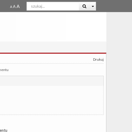
Drukuj
mentu
entu