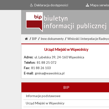
Deklaracja dostępności
Mapa serwis
/
BIP
/
Inne dokumenty
/
Wnioski i interpelacje Radny
Urząd Miejski w Wąwolnicy
Adres:
ul. Lubelska 39, 24-160 Wąwolnica
Telefon:
81 88 25 072
Fax:
81 88 26 103
E-mail:
gmina@wawolnica.pl
BIP
Informacje podstawowe
Urząd Miejski w Wąwolnicy