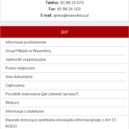
Telefon:
81 88 25 072
Fax:
81 88 26 103
E-mail:
gmina@wawolnica.pl
BIP
Informacje podstawowe
Urząd Miejski w Wąwolnicy
Jednostki organizacyjne
Prawo miejscowe
Inne dokumenty
Ogłoszenia
Poradnik interesanta (jak załatwić sprawę?)
Wybory
Informacje o biuletynie
Klauzule dotycząca spełniania obowiązku informacyjnego z Art 13
RODO