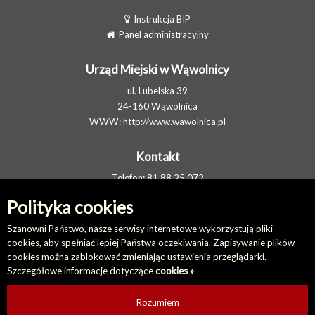
Instrukcja BIP
Panel administracyjny
Urząd Miejski w Wąwolnicy
ul. Lubelska 39
24-160 Wąwolnica
WWW:
http://www.wawolnica.pl
Kontakt
Telefon: 81 88 25 072
FAX: 81 88 26 103
Polityka cookies
E-MAIL:
gmina@wawolnica.pl
Elektroniczna Skrzynka Podawcza
Szanowni Państwo, nasze serwisy internetowe wykorzystują pliki
cookies, aby spełniać lepiej Państwa oczekiwania. Zapisywanie plików
cookies można zablokować zmieniając ustawienia przeglądarki.
Na skróty
Szczegółowe informacje dotyczące
cookies »
Redakcja biuletynu
Ostatnio dodane
Rozumiem
Ostatnio zaktualizowane